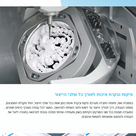
פיקוח ובקרת איכות לאורך כל שלבי הייצור
במסגרת זאת, פיתחה החברה מערכת פיקוח ובקרת איכות בזמן אמת בכל שלבי הייצור, החל מקבלת המטבעים,
מסמכי העבודה, דרך תהליך הייצור עד לסופו ולפני השילוח למרפאה. כאשר לכל עבודה מצורף כרטיס חומרים..
המעבדה תומכת בכל סוגי הסורקים הקיימים בשוק ומעמידה שירותי תמיכה טכנית למרפאה במטרה לייעל את
העבודה ולצמצם אפשרויות לטעויות ועיכובים.