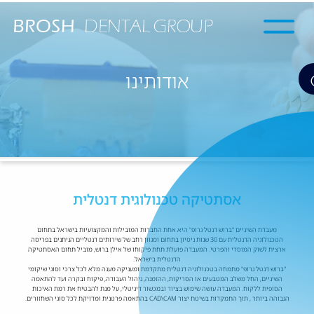
אודותינו
אסתטיקה טכנולוגית דנטלית
מעבדת השיניים "ברוש דנטל גרופ" היא אחת החברות המובילות והמקצועיות בישראל בתחום
הטכנולוגיה הדנטלית עם 30 שנות ניסיון בתחום ומגוון רחב של שירותים דנטליים הניתנים בפריסה
ארצית לשוק המוסדי והפרטי. המעבדה פועלת תחת פיקוחו של אילן ברוש, מוביל תחום האסתטיקה
הדנטלית בישראל.
"ברוש דנטל גרופ" מתמחה בטכנולוגיה דנטלית מתקדמת ומעניקה מענה מלא לכל צרכי וסוגי שיקומי
השיניים, החל משלב המטבעים או הסריקות, ההזמנה, ניהול העבודה, פיקוח ובקרה ועד להתאמה
הסופית ללקוח. המעבדה עושה שימוש בציוד ובמכשור דיגיטלי, על מנת להבטיח את רמת האיכות
הגבוהה ביותר , תוך התמקדות בשיטת יצור CAD\CAM בהתאמה פרטנית ומדויקת לכל סוגי השחזורים.