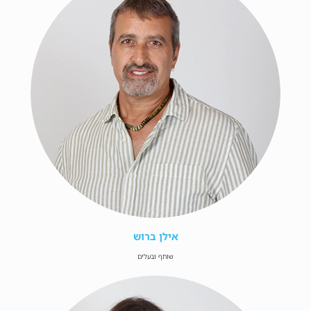
אילן ברוש
שותף ובעלים