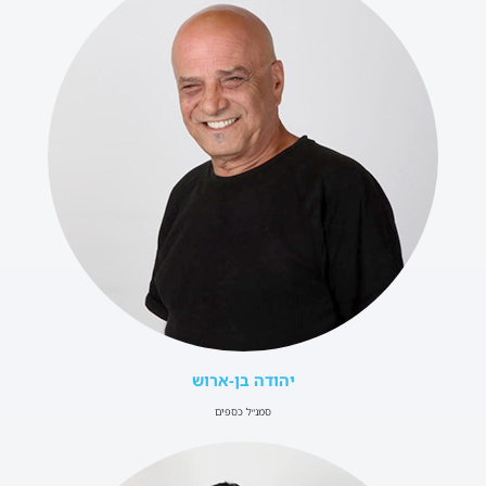
יהודה בן-ארוש
סמנ״ל כספים