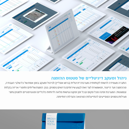
ניהול ומעקב דיגיטליים של סטטוס ההזמנה
החברה מעמידה לרשות לקוחותיה מערכת דיגיטלית (ברוש אונליין) לניהול ומעקב בזמן אמת של כל שלבי העבודה,
מההזמנה ועד הייצור, ומאפשרת לצד זאת לבצע שירותים נדרשים נוספים, כגון: הזמנת שליחים וחומרי אריזה בקלות
ובפשטות. המערכת זמינה מכל מקום ובכל זמן ומקנה נגישות מלאה לדוחות כלכליים וסטטיסטיים ולמגוון נתוני
פעילות נוספים המסייעים להתייעלות המרפאה והגדלת רווחיותה.