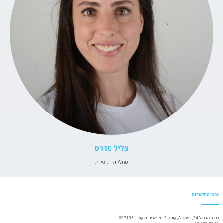
צליל סדרס
מחלקה דיגיטלית
פרטי התקשרות
רחוב הברזל 34, כניסה A, קומה 3. תל אביב. מיקוד-6971051