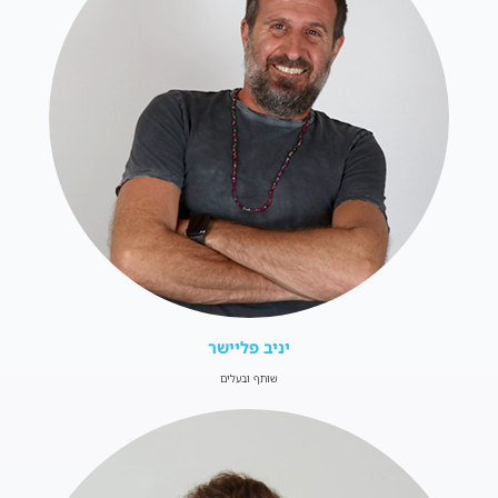
יניב פליישר
שותף ובעלים