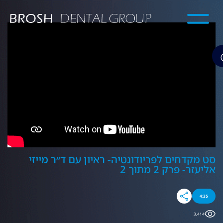
סט מקדחים לפריודונטיה- ראיון עם ד״ר מייזי
אליעזר- פרק 2 מתוך 2
4:35
3,414